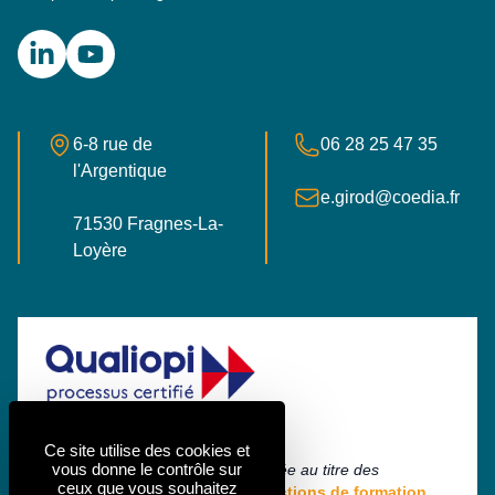
LinkedIn
YouTube
Adresse postale
Numéro de téléphone
6-8 rue de
06 28 25 47 35
l'Argentique
E-mail
e.girod@coedia.fr
71530 Fragnes-La-
France
Loyère
Ce site utilise des cookies et
vous donne le contrôle sur
La certification qualité a été délivrée au titre des
ceux que vous souhaitez
catégories d'actions suivantes :
Actions de formation