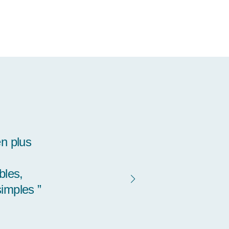
ablement
ent senti
les différents