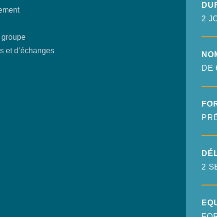
DU
ement
2 J
u groupe
os et d’échanges
NO
DE 
FO
PR
DÉL
2 S
EQ
FOR