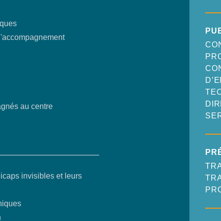
iques
PU
s d'accompagnement
CON
PR
CO
D’
TEC
DI
agnés au centre
SER
PR
TR
caps invisibles et leurs
TRA
PR
hiques
n