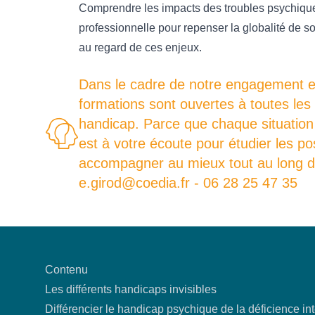
Comprendre les impacts des troubles psychique
professionnelle pour repenser la globalité de
au regard de ces enjeux.
Dans le cadre de notre engagement en 
formations sont ouvertes à toutes les
handicap. Parce que chaque situation 
est à votre écoute pour étudier les p
accompagner au mieux tout au long de
e.girod@coedia.fr - 06 28 25 47 35
Contenu
Les différents handicaps invisibles
Différencier le handicap psychique de la déficience int