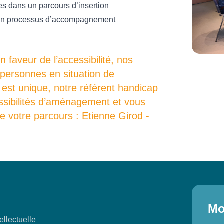
s dans un parcours d’insertion
 son processus d’accompagnement
faveur de l’accessibilité, nos
 personnes en situation de
est unique, notre référent handicap
ossibilités d’aménagement et vous
 votre parcours : Etienne Girod -
Mo
ellectuelle