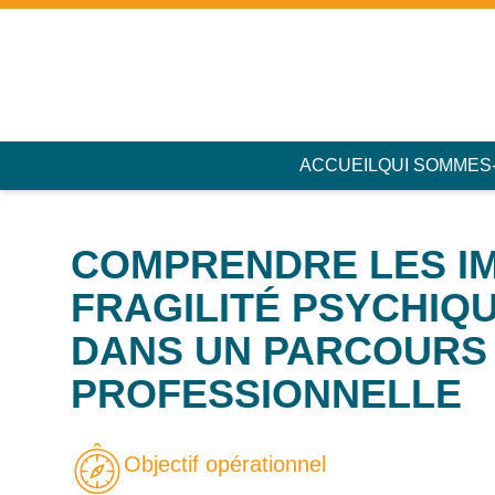
Accès au contenu
Panneau de gestion des cookies
ACCUEIL
QUI SOMMES
COMPRENDRE LES IM
FRAGILITÉ PSYCHIQ
DANS UN PARCOURS 
PROFESSIONNELLE
Objectif opérationnel