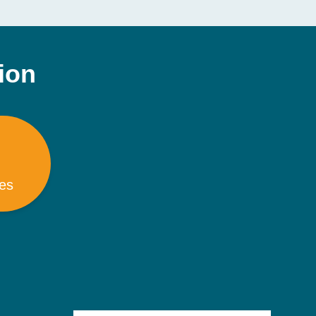
tion
es