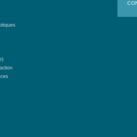
CO
hotiques
e)
action
nces