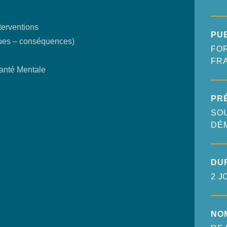
terventions
PU
iques – conséquences)
FO
FR
Santé Mentale
PR
SO
DÉ
DU
2 J
NO