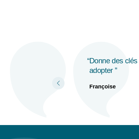
Formation très b
des apprenants
Nathalie