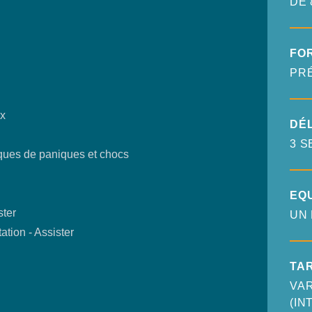
DE 
FO
PR
ux
DÉL
3 S
aques de paniques et chocs
EQ
ter
UN
ion - Assister
TAR
VAR
(IN