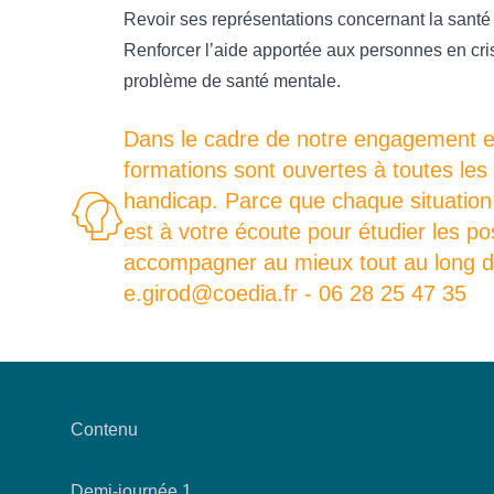
Revoir ses représentations concernant la santé
Renforcer l’aide apportée aux personnes en cr
problème de santé mentale.
Dans le cadre de notre engagement en 
formations sont ouvertes à toutes les
handicap. Parce que chaque situation 
est à votre écoute pour étudier les p
accompagner au mieux tout au long de
e.girod@coedia.fr - 06 28 25 47 35
Contenu
Demi-journée 1