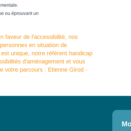
 mentale.
ise ou éprouvant un
faveur de l’accessibilité, nos
 personnes en situation de
est unique, notre référent handicap
ossibilités d’aménagement et vous
 votre parcours : Etienne Girod -
Mo