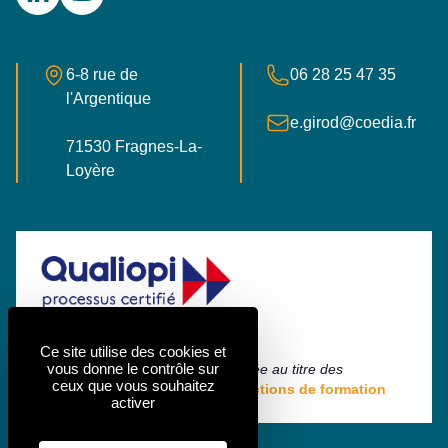
LinkedIn
YouTube
Adresse postale
Numéro de téléphone
6-8 rue de
06 28 25 47 35
l'Argentique
E-mail
e.girod@coedia.fr
71530 Fragnes-La-
France
Loyère
Ce site utilise des cookies et
vous donne le contrôle sur
La certification qualité a été délivrée au titre des
ceux que vous souhaitez
catégories d'actions suivantes :
Actions de formation
activer