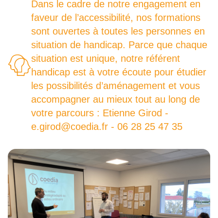
Dans le cadre de notre engagement en
faveur de l’accessibilité, nos formations
sont ouvertes à toutes les personnes en
situation de handicap. Parce que chaque
situation est unique, notre référent
handicap est à votre écoute pour étudier
les possibilités d’aménagement et vous
accompagner au mieux tout au long de
votre parcours : Etienne Girod -
e.girod@coedia.fr - 06 28 25 47 35