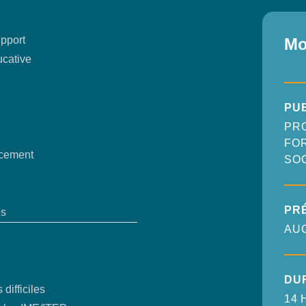
upport
Mo
ucative
PU
PR
FOR
acement
SOC
PR
es
AU
DU
difficiles
14 