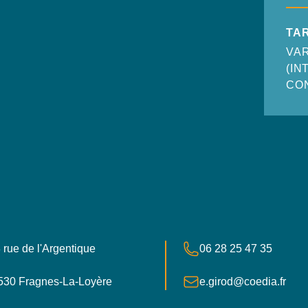
TAR
VAR
(IN
CO
e postale
Numéro de téléphone
 rue de l'Argentique
06 28 25 47 35
France
E-mail
530 Fragnes-La-Loyère
e.girod@coedia.fr