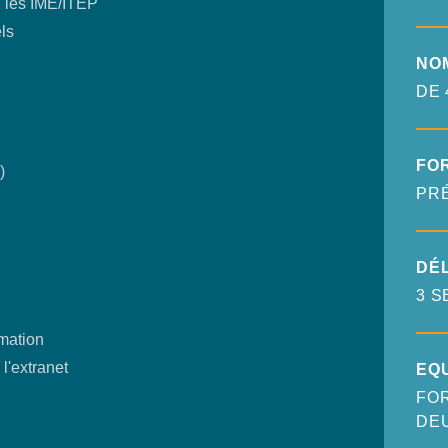
, les IME/ITEP
ls
NO
DE 
FO
)
PR
DÉL
3 S
rmation
l'extranet
EQ
FOR
DE