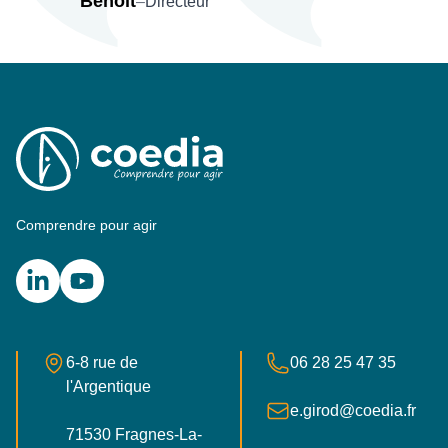
Benoit
–
Directeur
Comprendre pour agir
LinkedIn
YouTube
Adresse postale
Numéro de téléphone
6-8 rue de
06 28 25 47 35
l'Argentique
E-mail
e.girod@coedia.fr
71530 Fragnes-La-