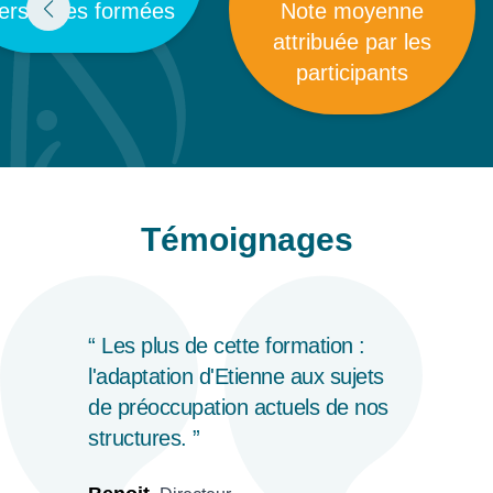
ersonnes formées
Note moyenne
attribuée par les
participants
Témoignages
Les plus de cette formation :
l'adaptation d'Etienne aux sujets
de préoccupation actuels de nos
structures.