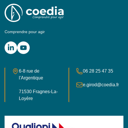
Comprendre pour agir
LinkedIn
YouTube
Adresse postale
Numéro de téléphone
6-8 rue de
06 28 25 47 35
l'Argentique
E-mail
e.girod@coedia.fr
71530 Fragnes-La-
France
Loyère