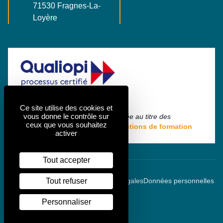
71530 Fragnes-La-
France
Loyère
Ce site utilise des cookies et
vous donne le contrôle sur
La certification qualité a été délivrée au titre des
ceux que vous souhaitez
catégories d'actions suivantes :
Actions de formation
activer
Tout accepter
: agence de communication à Chalon-sur
Made with
by
Com & cie
Mentions légales
Données personnelles
Tout refuser
Eléments légaux
Gestion des cookies
Personnaliser