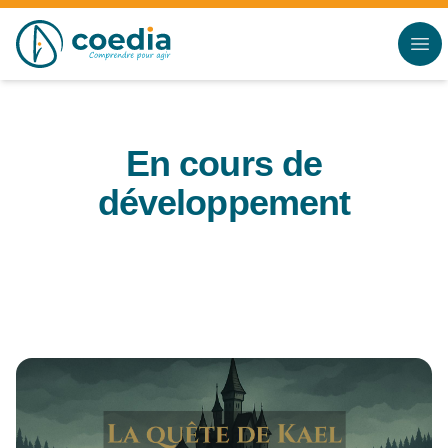
Accès au contenu
Panneau de gestion des cookies
En cours de
développement