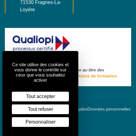
71530 Fragnes-La-
France
Loyère
Ce site utilise des cookies et
vous donne le contrôle sur
La certification qualité a été délivrée au titre des
ceux que vous souhaitez
catégories d'actions suivantes :
Actions de formation
activer
Tout accepter
: agence de communication à Chalon-sur
Made with
by
Com & cie
Mentions légales
Données personnelles
Tout refuser
Eléments légaux
Gestion des cookies
Personnaliser