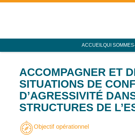
Accès au contenu
Panneau de gestion des cookies
ACCUEIL
QUI SOMMES
ACCOMPAGNER ET D
SITUATIONS DE CONF
D’AGRESSIVITÉ DAN
STRUCTURES DE L’E
Objectif opérationnel