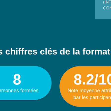
(IN
CO
 chiffres clés de la forma
8
8.2/1
ersonnes formées
Note moyenne attr
par les participan