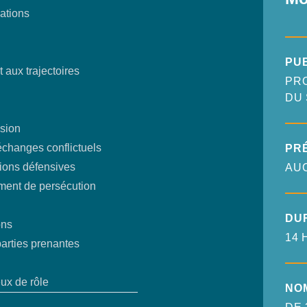
iations
PU
 aux trajectoires
PR
DU 
nsion
échanges conflictuels
PR
tions défensives
AU
timent de persécution
DU
ons
14 
parties prenantes
eux de rôle
NO