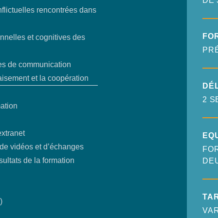
DE 
flictuelles rencontrées dans
FO
nnelles et cognitives des
PR
des de communication
paisement et la coopération
DÉL
2 S
mation
extranet
EQ
, de vidéos et d’échanges
FOR
sultats de la formation
DE
TAR
)
VAR