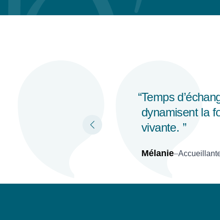
Les point forts 
très
Adaptabilité / C
Antoine
–
Responsable