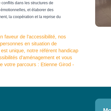
 conflits dans les structures de
 émotionnelles, et élaborer des
ment, la coopération et la reprise du
faveur de l’accessibilité, nos
 personnes en situation de
est unique, notre référent handicap
ossibilités d’aménagement et vous
 votre parcours : Etienne Girod -
Mo