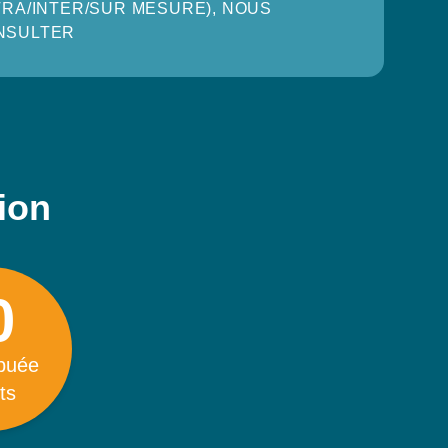
TRA/INTER/SUR MESURE), NOUS
NSULTER
tion
0
ibuée
ts