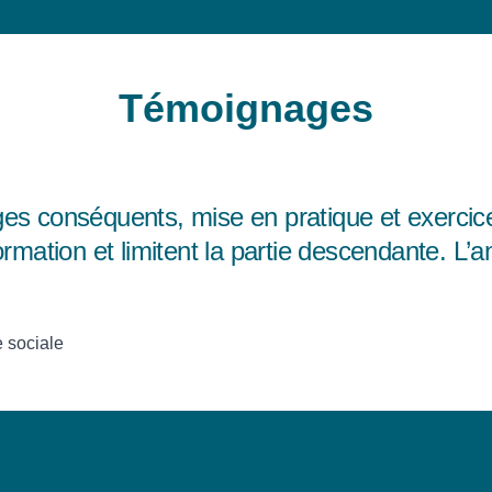
Témoignages
de cette formation :
oncret / Pragmatique / Réaliste
 de Pôle et Chef de projet