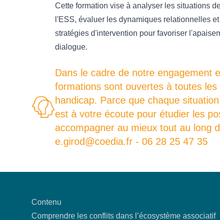
Cette formation vise à analyser les situations de
l'ESS, évaluer les dynamiques relationnelles et
stratégies d'intervention pour favoriser l'apaise
dialogue.
Dans le cadre de notre engagement en 
formations sont ouvertes à toutes les
handicap. Parce que chaque situation 
est à votre écoute pour étudier les p
accompagner au mieux tout au long de
e.girod@coedia.fr - 06 28 25 47 35
Contenu
Comprendre les conflits dans l’écosystème associatif