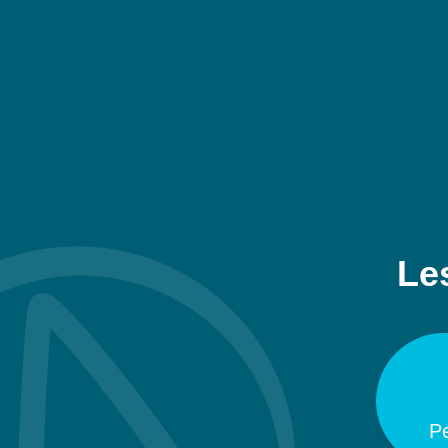
Les
P