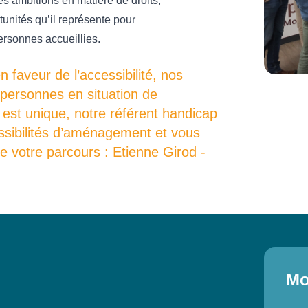
ses ambitions en matière de droits,
unités qu’il représente pour
ersonnes accueillies.
faveur de l’accessibilité, nos
 personnes en situation de
est unique, notre référent handicap
ossibilités d’aménagement et vous
 votre parcours : Etienne Girod -
Mo