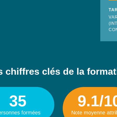
TAR
VAR
(IN
CO
 chiffres clés de la forma
35
9.1/1
ersonnes formées
Note moyenne attr