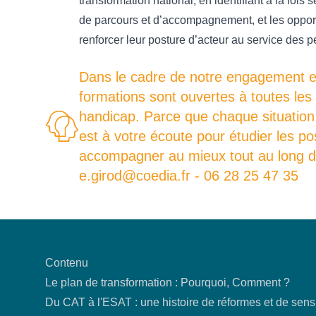
transformation national, en identifiant à la fois 
de parcours et d’accompagnement, et les opport
renforcer leur posture d’acteur au service des p
Dans le cadre de notre engagement en 
formations sont ouvertes à toutes les
handicap. Parce que chaque situation 
est à votre écoute pour étudier les p
accompagner au mieux tout au long de
e.girod@coedia.fr - 06 28 25 47 35
Contenu
Le plan de transformation : Pourquoi, Comment ?
Du CAT à l'ESAT : une histoire de réformes et de sens