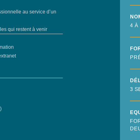
ssionnelle au service d’un
NO
4 À
les qui restent à venir
rmation
FO
extranet
PR
DÉL
3 S
)
EQ
FOR
DE