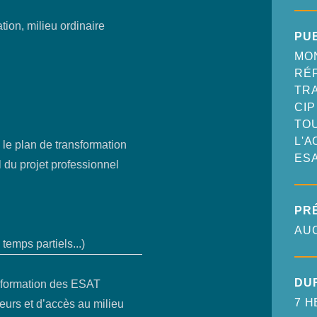
tion, milieu ordinaire
PU
MON
RÉ
TR
CIP
TO
L'
 le plan de transformation
ES
al du projet professionnel
PR
AU
temps partiels...)
DU
sformation des ESAT
7 H
leurs et d’accès au milieu