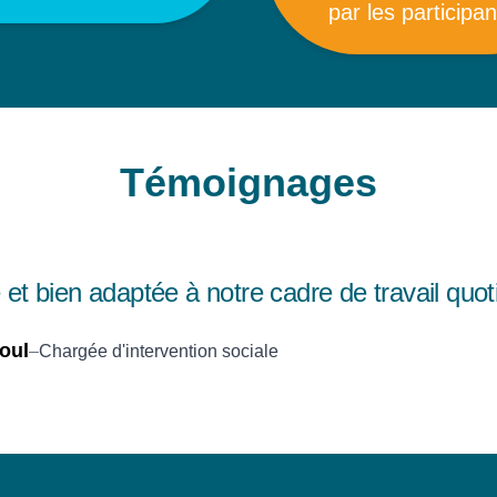
par les participan
Témoignages
Structuration claire et adaptée
Ninon - ESAT Vesoul
–
Psychologue