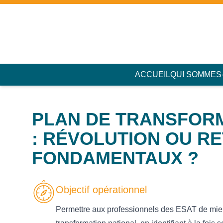
Accès au contenu
Panneau de gestion des cookies
ACCUEIL
QUI SOMMES
PLAN DE TRANSFORM
: RÉVOLUTION OU R
FONDAMENTAUX ?
Objectif opérationnel
Permettre aux professionnels des ESAT de mie